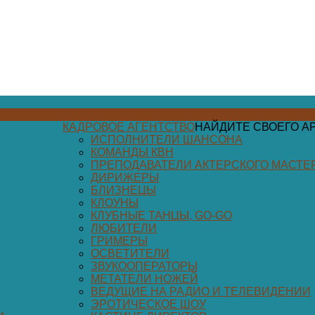
КАДРОВОЕ АГЕНТСТВО
НАЙДИТЕ СВОЕГО А
ИСПОЛНИТЕЛИ ШАНСОНА
КОМАНДЫ КВН
ПРЕПОДАВАТЕЛИ АКТЕРСКОГО МАСТЕ
ДИРИЖЕРЫ
БЛИЗНЕЦЫ
КЛОУНЫ
КЛУБНЫЕ ТАНЦЫ, GO-GO
ЛЮБИТЕЛИ
ГРИМЕРЫ
ОСВЕТИТЕЛИ
ЗВУКООПЕРАТОРЫ
МЕТАТЕЛИ НОЖЕЙ
ВЕДУЩИЕ НА РАДИО И ТЕЛЕВИДЕНИИ
ЭРОТИЧЕСКОЕ ШОУ