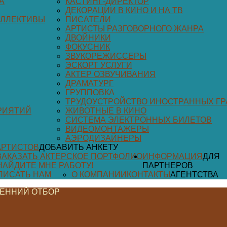
А
КАСТИНГ-ДИРЕКТОР
ДЕКОРАЦИИ В КИНО И НА ТВ
ОЛЛЕКТИВЫ
ПИСАТЕЛИ
АРТИСТЫ РАЗГОВОРНОГО ЖАНРА
ДВОЙНИКИ
ФОКУСНИК
ЗВУКОРЕЖИССЕРЫ
ЭСКОРТ УСЛУГИ
АКТЕР ОЗВУЧИВАНИЯ
ДРАМАТУРГ
ГРУППОВКА
ТРУДОУСТРОЙСТВО ИНОСТРАННЫХ Г
РИЯТИЙ
ЖИВОТНЫЕ В КИНО
СИСТЕМА ЭЛЕКТРОННЫХ БИЛЕТОВ
ВИДЕОМОНТАЖЕРЫ
АЭРОДИЗАЙНЕРЫ
АРТИСТОВ
ДОБАВИТЬ АНКЕТУ
ЗАКАЗАТЬ АКТЕРСКОЕ ПОРТФОЛИО
ИНФОРМАЦИЯ
ДЛЯ
НАЙДИТЕ МНЕ РАБОТУ!
ПАРТНЕРОВ
ПИСАТЬ НАМ
О КОМПАНИИ
КОНТАКТЫ
АГЕНТСТВА
ЕННИЙ ОТБОР