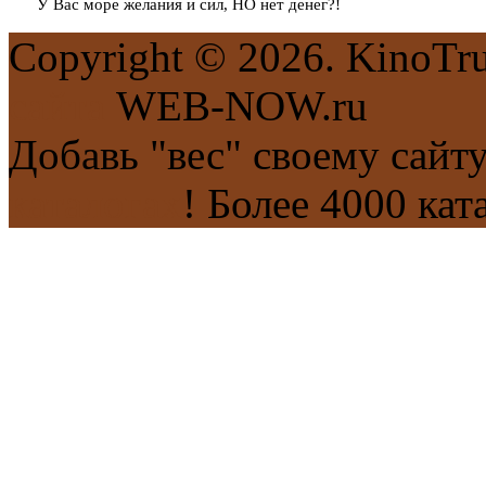
У Вас море желания и сил, НО нет денег?!
Copyright © 2026. KinoTr
сайта
WEB-NOW.ru
Добавь "вес" своему сайт
каталогах
! Более 4000 кат