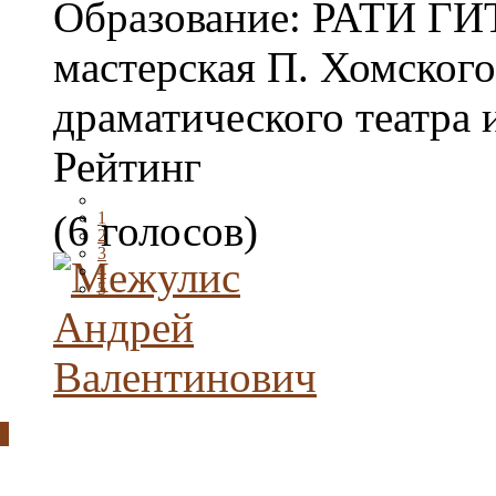
Образование:
РАТИ ГИТ
мастерская П. Хомского
драматического театра 
Рейтинг
(6 голосов)
1
2
3
4
5