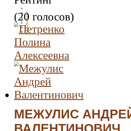
(20 голосов)
1
2
3
4
5
МЕЖУЛИС АНДРЕ
ВАЛЕНТИНОВИЧ