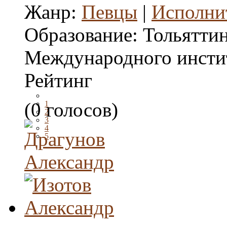
Жанр:
Певцы
|
Исполни
Образование:
Тольятти
Международного инсти
Рейтинг
(0 голосов)
1
2
3
4
5