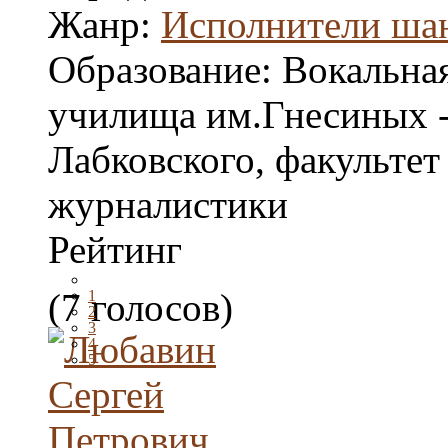
Жанр:
Исполнители ша
Образование:
Вокальная
училища им.Гнесиных -
Лабковского, факультет
журналистики
Рейтинг
(7 голосов)
1
2
3
4
5