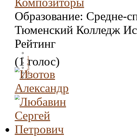
Композиторы
Образование:
Средне-с
Тюменский Колледж Ис
Рейтинг
(1 голос)
1
2
3
4
5