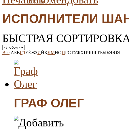
ИСПОЛНИТЕЛИ ША
БЫСТРАЯ СОРТИРОВК
Все
А
Б
В
Г
Д
Е
Ё
Ж
З
И
Й
К
Л
М
Н
О
П
Р
С
Т
У
Ф
Х
Ц
Ч
Ш
Щ
Ъ
Ы
Ь
Э
Ю
Я
ГРАФ ОЛЕГ