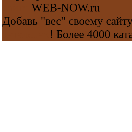
сайта
WEB-NOW.ru
Добавь "вес" своему сайт
каталогах
! Более 4000 кат