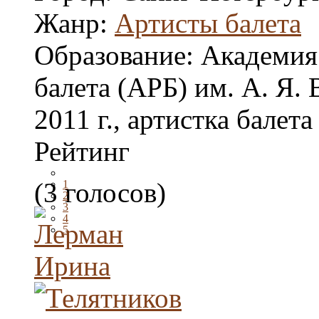
Жанр:
Артисты балета
Образование:
Академия
балета (АРБ) им. А. Я. 
2011 г., артистка балета
Рейтинг
(3 голосов)
1
2
3
4
5