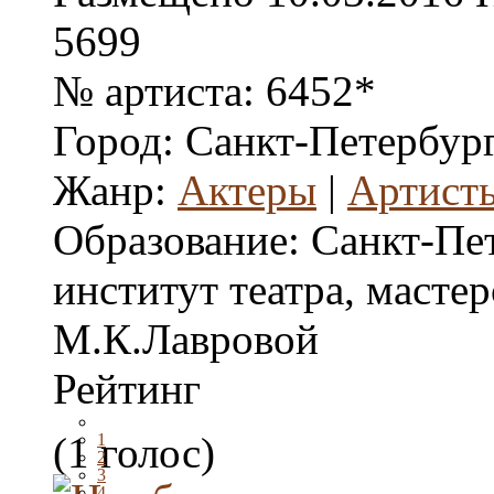
5699
№ артиста:
6452*
Город:
Санкт-Петербур
Жанр:
Актеры
|
Артисты
Образование:
Санкт-Пе
институт театра, мастер
М.К.Лавровой
Рейтинг
(1 голос)
1
2
3
4