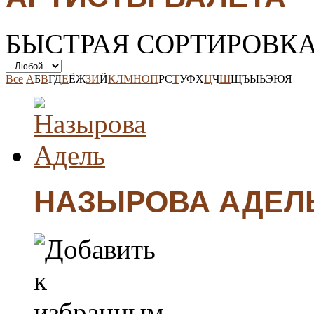
БЫСТРАЯ СОРТИРОВК
Все
А
Б
В
Г
Д
Е
Ё
Ж
З
И
Й
К
Л
М
Н
О
П
Р
С
Т
У
Ф
Х
Ц
Ч
Ш
Щ
Ъ
Ы
Ь
Э
Ю
Я
НАЗЫРОВА АДЕЛ