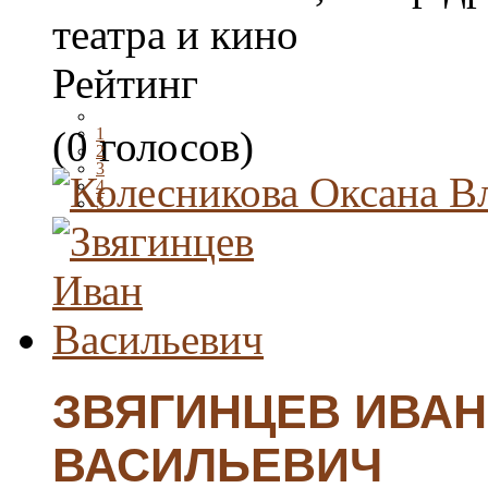
театра и кино
Рейтинг
(0 голосов)
1
2
3
4
5
ЗВЯГИНЦЕВ ИВАН
ВАСИЛЬЕВИЧ