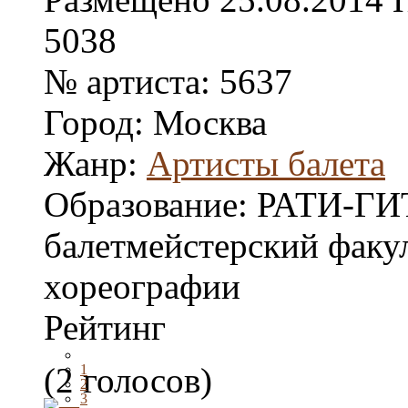
5038
№ артиста:
5637
Город:
Москва
Жанр:
Артисты балета
Образование:
РАТИ-ГИТ
балетмейстерский факул
хореографии
Рейтинг
(2 голосов)
1
2
3