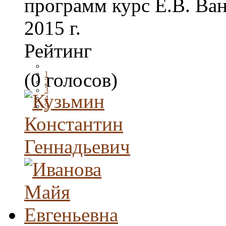
программ курс Е.В. Ван
2015 г.
Рейтинг
(0 голосов)
1
2
3
4
5