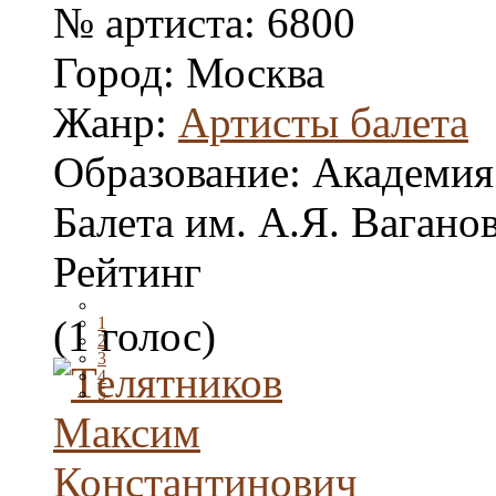
№ артиста:
6800
Город:
Москва
Жанр:
Артисты балета
Образование:
Академия
Балета им. А.Я. Вагано
Рейтинг
(1 голос)
1
2
3
4
5