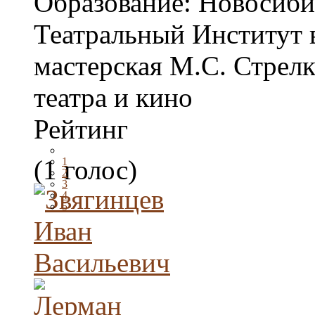
Образование:
Новосиби
Театральный Институт в
мастерская М.С. Стрелк
театра и кино
Рейтинг
(1 голос)
1
2
3
4
5