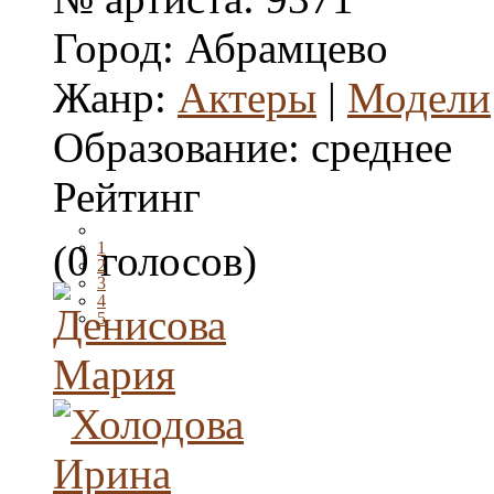
Город:
Абрамцево
Жанр:
Актеры
|
Модели
Образование:
среднее
Рейтинг
(0 голосов)
1
2
3
4
5