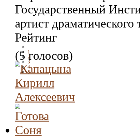
Государственный Инсти
артист драматического 
Рейтинг
(5 голосов)
1
2
3
4
5