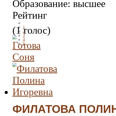
Образование:
высшее
Рейтинг
(1 голос)
1
2
3
4
5
ФИЛАТОВА ПОЛИ