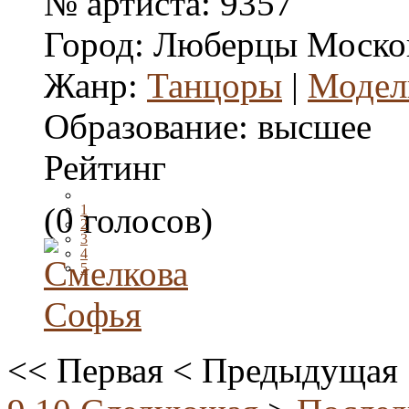
№ артиста:
9357
Город:
Люберцы Москов
Жанр:
Танцоры
|
Модел
Образование:
высшее
Рейтинг
(0 голосов)
1
2
3
4
5
<<
Первая
<
Предыдущая