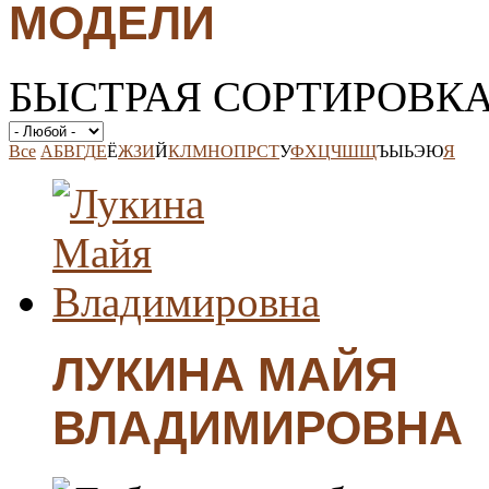
МОДЕЛИ
БЫСТРАЯ СОРТИРОВК
Все
А
Б
В
Г
Д
Е
Ё
Ж
З
И
Й
К
Л
М
Н
О
П
Р
С
Т
У
Ф
Х
Ц
Ч
Ш
Щ
Ъ
Ы
Ь
Э
Ю
Я
ЛУКИНА МАЙЯ
ВЛАДИМИРОВНА