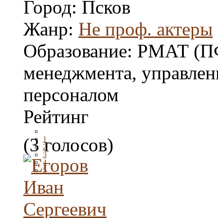
Город:
Псков
Жанр:
Не проф. актеры
Образование:
РМАТ (ПФ
менеджмента, управлен
персоналом
Рейтинг
(3 голосов)
1
2
3
4
5