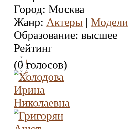
Город:
Москва
Жанр:
Актеры
|
Модели
Образование:
высшее
Рейтинг
(0 голосов)
1
2
3
4
5