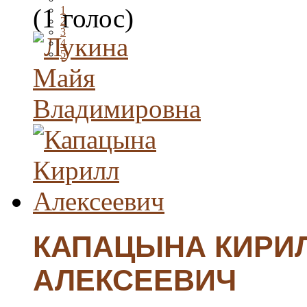
(1 голос)
1
2
3
4
5
КАПАЦЫНА КИРИ
АЛЕКСЕЕВИЧ