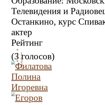
Образование:
Московск
Телевидения и Радиове
Останкино, курс Спивак
актер
Рейтинг
(3 голосов)
1
2
3
4
5