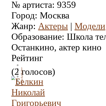
№ артиста:
9359
Город:
Москва
Жанр:
Актеры
|
Модели
Образование:
Школа те
Останкино, актер кино
Рейтинг
(2 голосов)
1
2
3
4
5