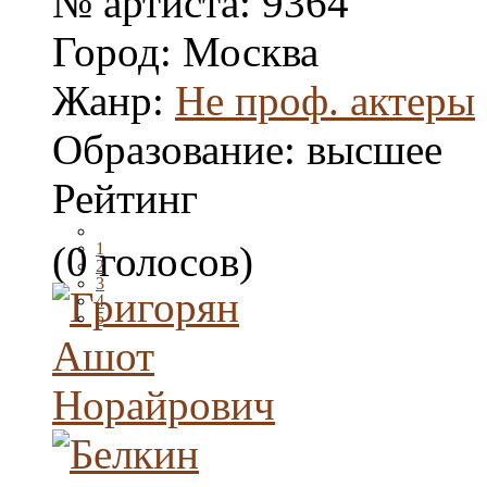
№ артиста:
9364
Город:
Москва
Жанр:
Не проф. актеры
Образование:
высшее
Рейтинг
(0 голосов)
1
2
3
4
5