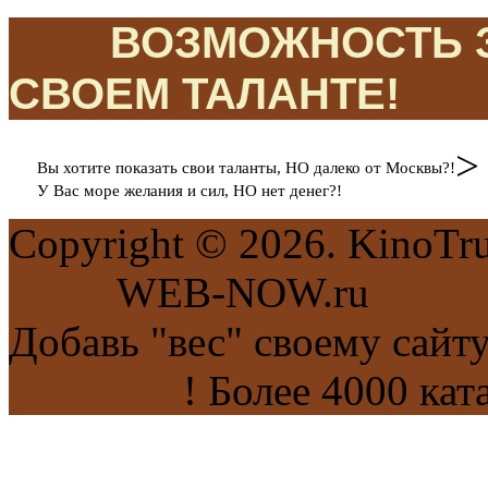
ЭТО
ВОЗМОЖНОСТЬ З
СВОЕМ ТАЛАНТЕ!
>
Вы хотите показать свои таланты, НО далеко от Москвы?!
У Вас море желания и сил, НО нет денег?!
Copyright © 2026. KinoTr
сайта
WEB-NOW.ru
Добавь "вес" своему сайт
каталогах
! Более 4000 кат