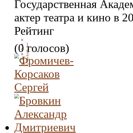
Государственная Акаде
актер театра и кино в 20
Рейтинг
(0 голосов)
1
2
3
4
5