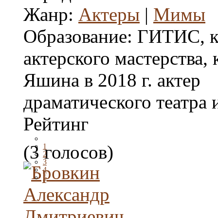
Жанр:
Актеры
|
Мимы
Образование:
ГИТИС, к
актерского мастерства, 
Яшина в 2018 г. актер
драматического театра 
Рейтинг
(3 голосов)
1
2
3
4
5