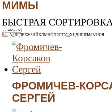
МИМЫ
БЫСТРАЯ СОРТИРОВК
Все
А
Б
В
Г
Д
Е
Ё
Ж
З
И
Й
К
Л
М
Н
О
П
Р
С
Т
У
Ф
Х
Ц
Ч
Ш
Щ
Ъ
Ы
Ь
Э
Ю
Я
ФРОМИЧЕВ-КОРС
СЕРГЕЙ