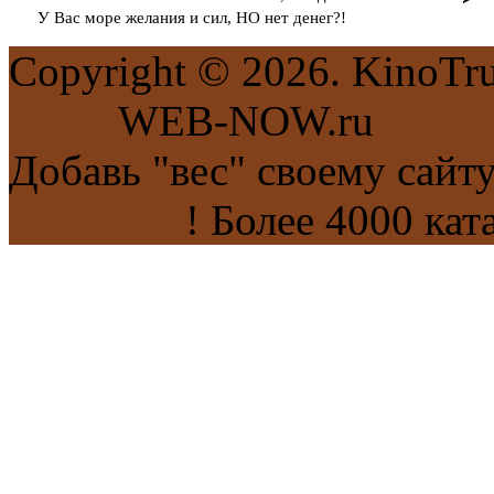
У Вас море желания и сил, НО нет денег?!
Copyright © 2026. KinoTr
сайта
WEB-NOW.ru
Добавь "вес" своему сайт
каталогах
! Более 4000 кат