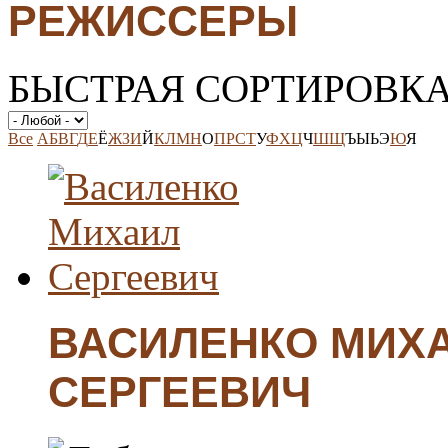
РЕЖИССЕРЫ
БЫСТРАЯ СОРТИРОВК
Все
А
Б
В
Г
Д
Е
Ё
Ж
З
И
Й
К
Л
М
Н
О
П
Р
С
Т
У
Ф
Х
Ц
Ч
Ш
Щ
Ъ
Ы
Ь
Э
Ю
Я
ВАСИЛЕНКО МИХ
СЕРГЕЕВИЧ