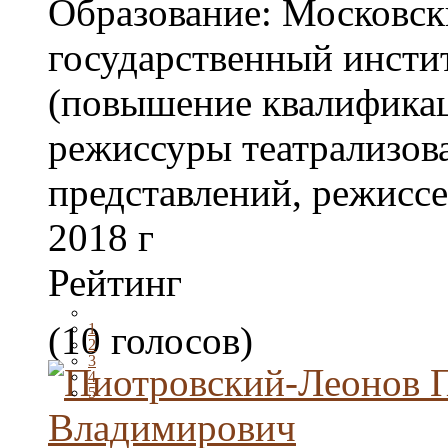
Образование:
Московск
государственный инсти
(повышение квалификац
режиссуры театрализов
представлений, режиссе
2018 г
Рейтинг
(10 голосов)
1
2
3
4
5