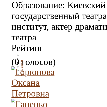
Образование:
Киевский
государственный театр
институт, актер драмат
театра
Рейтинг
(0 голосов)
1
2
3
4
5