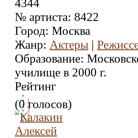
4344
№ артиста:
8422
Город:
Москва
Жанр:
Актеры
|
Режисс
Образование:
Московск
училище в 2000 г.
Рейтинг
(0 голосов)
1
2
3
4
5