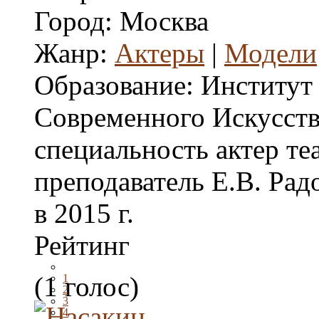
Город:
Москва
Жанр:
Актеры
|
Модели
Образование:
Институт
Современного Искусств
специальность актер теа
преподаватель Е.В. Ра
в 2015 г.
Рейтинг
(1 голос)
1
2
3
4