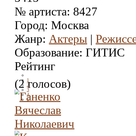
№ артиста:
8427
Город:
Москва
Жанр:
Актеры
|
Режисс
Образование:
ГИТИС
Рейтинг
(2 голосов)
1
2
3
4
5