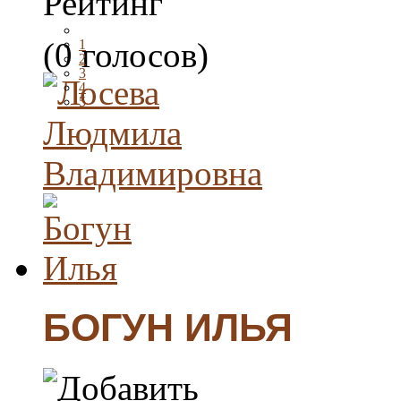
Рейтинг
(0 голосов)
1
2
3
4
5
БОГУН ИЛЬЯ