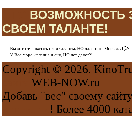
ЭТО
ВОЗМОЖНОСТЬ З
СВОЕМ ТАЛАНТЕ!
>
Вы хотите показать свои таланты, НО далеко от Москвы?!
У Вас море желания и сил, НО нет денег?!
Copyright © 2026. KinoTr
сайта
WEB-NOW.ru
Добавь "вес" своему сайт
каталогах
! Более 4000 кат