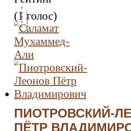
(1 голос)
1
2
3
4
5
ПИОТРОВСКИЙ-Л
ПЁТР ВЛАДИМИР