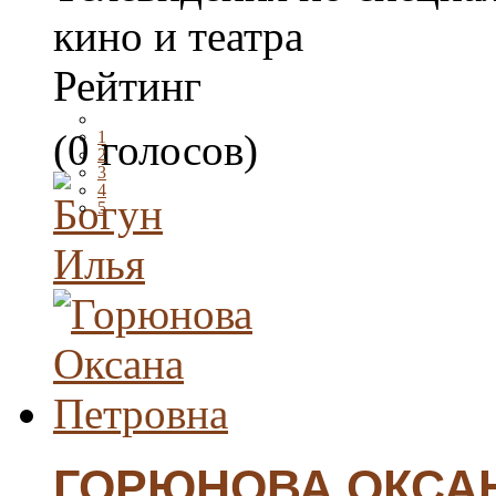
кино и театра
Рейтинг
(0 голосов)
1
2
3
4
5
ГОРЮНОВА ОКСА