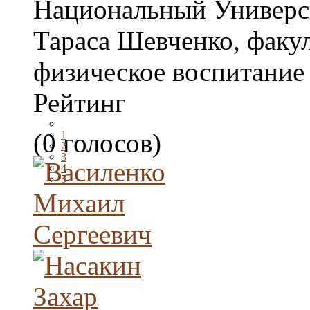
Национальный Универс
Тараса Шевченко, факу
физическое воспитание
Рейтинг
(0 голосов)
1
2
3
4
5