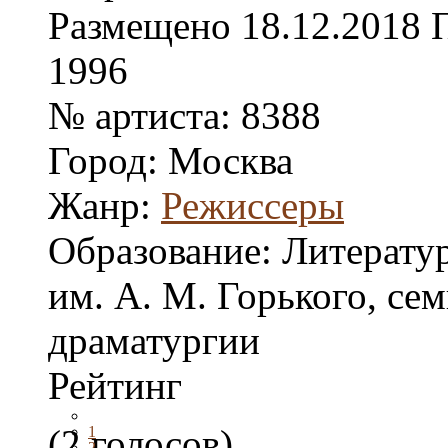
Размещено
18.12.2018
1996
№ артиста:
8388
Город:
Москва
Жанр:
Режиссеры
Образование:
Литерату
им. А. М. Горького, се
драматургии
Рейтинг
(2 голосов)
1
2