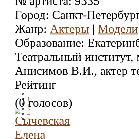
№ артиста:
9335
Город:
Санкт-Петербур
Жанр:
Актеры
|
Модели
Образование:
Екатерин
Театральный институт, 
Анисимов В.И., актер т
Рейтинг
(0 голосов)
1
2
3
4
5