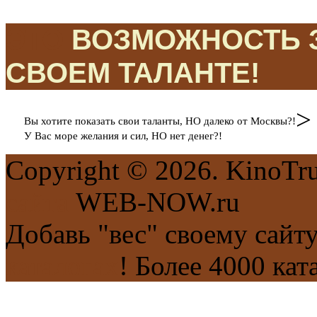
ЭТО
ВОЗМОЖНОСТЬ З
СВОЕМ ТАЛАНТЕ!
>
Вы хотите показать свои таланты, НО далеко от Москвы?!
У Вас море желания и сил, НО нет денег?!
Copyright © 2026. KinoTr
сайта
WEB-NOW.ru
Добавь "вес" своему сайт
каталогах
! Более 4000 кат