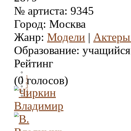
№ артиста:
9345
Город:
Москва
Жанр:
Модели
|
Актеры
Образование:
учащийся
Рейтинг
(0 голосов)
1
2
3
4
5