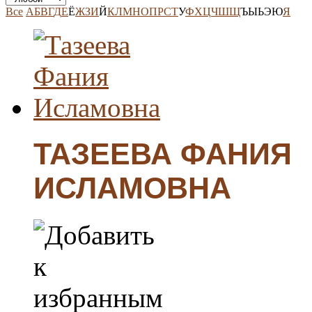
Все
А
Б
В
Г
Д
Е
Ё
Ж
З
И
Й
К
Л
М
Н
О
П
Р
С
Т
У
Ф
Х
Ц
Ч
Ш
Щ
Ъ
Ы
Ь
Э
Ю
Я
ТАЗЕЕВА ФАНИЯ
ИСЛАМОВНА