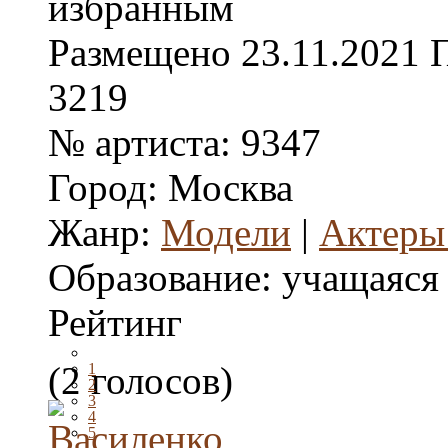
Размещено
23.11.2021
3219
№ артиста:
9347
Город:
Москва
Жанр:
Модели
|
Актеры
Образование:
учащаяся
Рейтинг
(2 голосов)
1
2
3
4
5