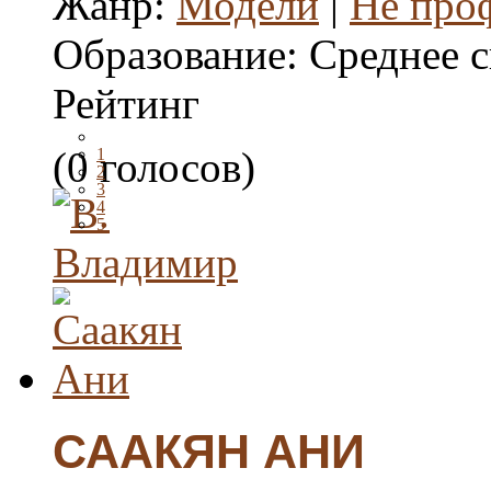
Жанр:
Модели
|
Не проф
Образование:
Среднее 
Рейтинг
(0 голосов)
1
2
3
4
5
СААКЯН АНИ