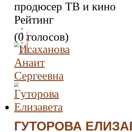
продюсер ТВ и кино
Рейтинг
(0 голосов)
1
2
3
4
5
ГУТОРОВА ЕЛИЗА