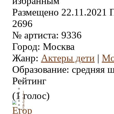
Размещено
22.11.2021
2696
№ артиста:
9336
Город:
Москва
Жанр:
Актеры дети
|
Мо
Образование:
средняя 
Рейтинг
(1 голос)
1
2
3
4
5