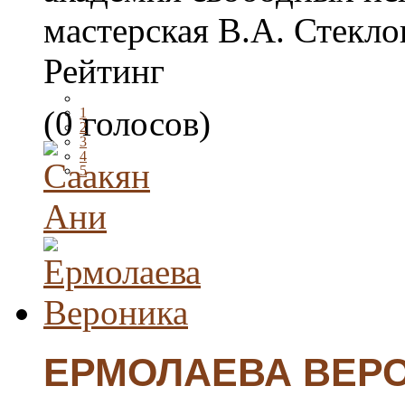
мастерская В.А. Стеклов
Рейтинг
(0 голосов)
1
2
3
4
5
ЕРМОЛАЕВА ВЕР