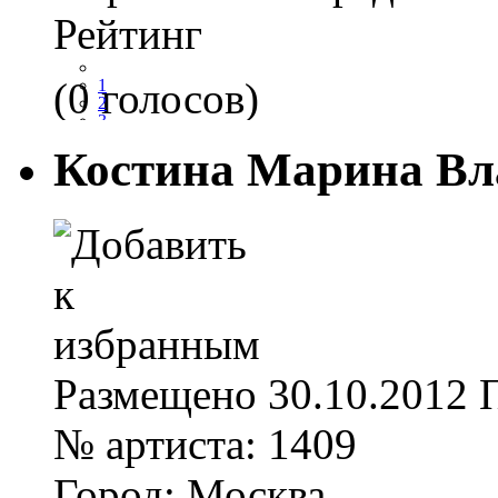
Рейтинг
(0 голосов)
1
2
3
4
Костина Марина Вл
5
Размещено
30.10.2012
№ артиста:
1409
Город:
Москва