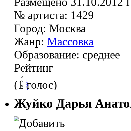
Размещено
31.10.2012
№ артиста:
1429
Город:
Москва
Жанр:
Массовка
Образование:
среднее
Рейтинг
(1 голос)
1
2
3
4
Жуйко Дарья Анато
5