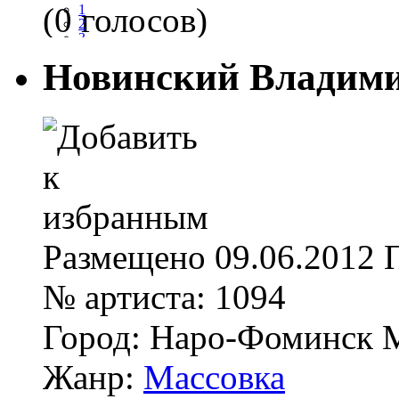
(0 голосов)
1
2
3
4
Новинский Владими
5
Размещено
09.06.2012
№ артиста:
1094
Город:
Наро-Фоминск
Жанр:
Массовка