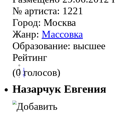
№ артиста:
1221
Город:
Москва
Жанр:
Массовка
Образование:
высшее
Рейтинг
(0 голосов)
1
2
3
4
Назарчук Евгения
5