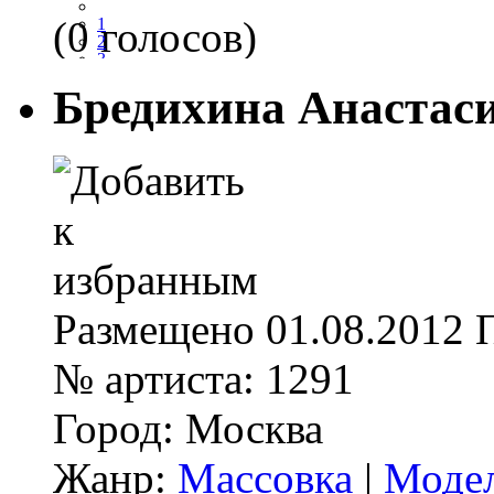
(0 голосов)
1
2
3
4
Бредихина Анастас
5
Размещено
01.08.2012
№ артиста:
1291
Город:
Москва
Жанр:
Массовка
|
Моде