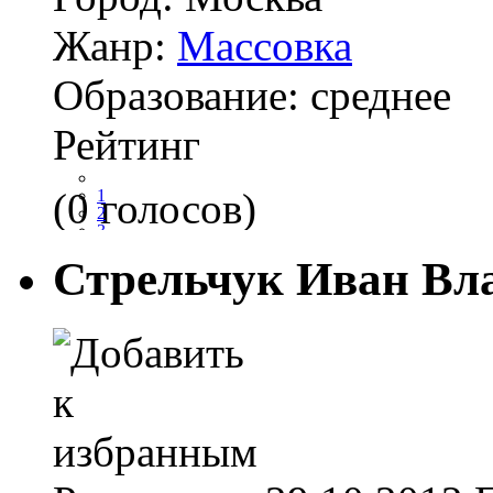
Жанр:
Массовка
Образование:
среднее
Рейтинг
(0 голосов)
1
2
3
4
Стрельчук Иван Вл
5