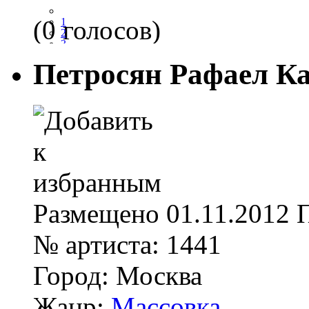
(0 голосов)
1
2
3
4
Петросян Рафаел К
5
Размещено
01.11.2012
№ артиста:
1441
Город:
Москва
Жанр:
Массовка