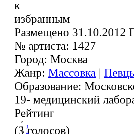
Размещено
31.10.2012
№ артиста:
1427
Город:
Москва
Жанр:
Массовка
|
Певц
Образование:
Московск
19- медицинский лабор
Рейтинг
(3 голосов)
1
2