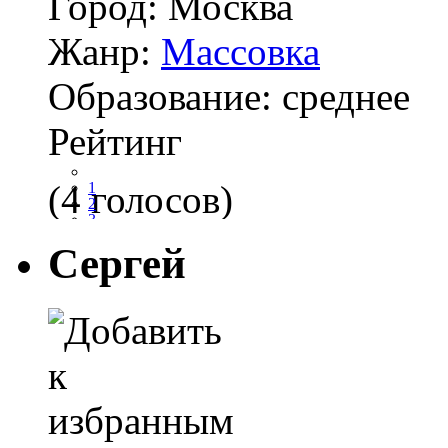
Город:
Москва
Жанр:
Массовка
Образование:
среднее
Рейтинг
(4 голосов)
1
2
3
4
Сергей
5