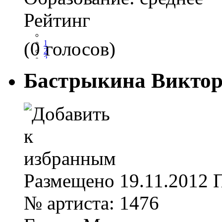
Рейтинг
(0 голосов)
1
2
3
4
Бастрыкина Викто
5
Размещено
19.11.2012
№ артиста:
1476