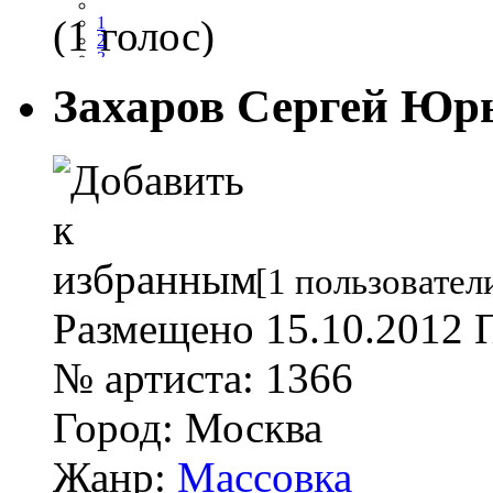
(1 голос)
1
2
3
4
Захаров Сергей Юр
5
[1 пользовател
Размещено
15.10.2012
№ артиста:
1366
Город:
Москва
Жанр:
Массовка