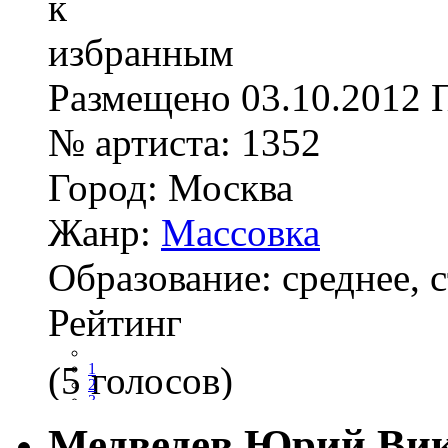
Размещено
03.10.2012
№ артиста:
1352
Город:
Москва
Жанр:
Массовка
Образование:
среднее, 
Рейтинг
(5 голосов)
1
2
3
4
Медведев Юрий Ви
5