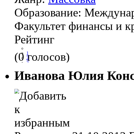
Образование:
Междунар
Факультет финансы и кр
Рейтинг
(0 голосов)
1
2
3
4
Иванова Юлия Кон
5