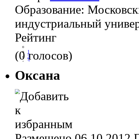
Образование:
Московск
индустриальный универ
Рейтинг
(0 голосов)
1
2
3
4
Оксана
5
Размещено
06.10.2012