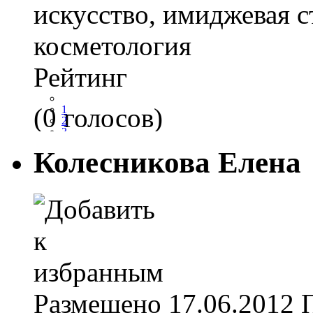
искусство, имиджевая с
косметология
Рейтинг
(0 голосов)
1
2
3
4
Колесникова Елена
5
Размещено
17.06.2012