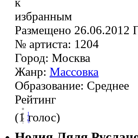
Размещено
26.06.2012
№ артиста:
1204
Город:
Москва
Жанр:
Массовка
Образование:
Среднее
Рейтинг
(1 голос)
1
2
3
4
Нодия Ляля Руслан
5