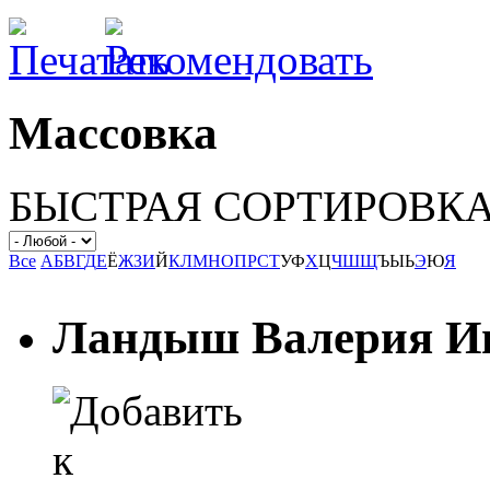
Массовка
БЫСТРАЯ СОРТИРОВК
Все
А
Б
В
Г
Д
Е
Ё
Ж
З
И
Й
К
Л
М
Н
О
П
Р
С
Т
У
Ф
Х
Ц
Ч
Ш
Щ
Ъ
Ы
Ь
Э
Ю
Я
Ландыш Валерия И