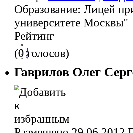
Образование:
Лицей пр
университете Москвы"
Рейтинг
(0 голосов)
1
2
3
4
Гаврилов Олег Серг
5
Размещено
29.06.2012