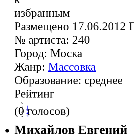
Размещено
17.06.2012
№ артиста:
240
Город:
Моска
Жанр:
Массовка
Образование:
среднее
Рейтинг
(0 голосов)
1
2
3
4
Михайлов Евгений
5