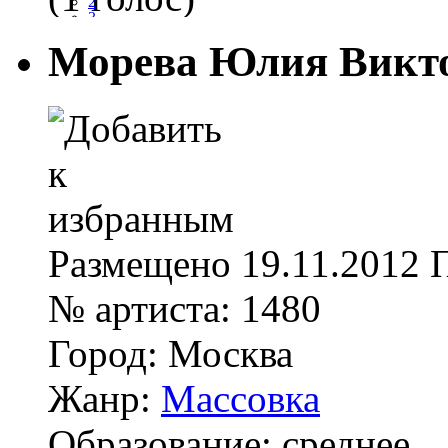
2
3
4
Морева Юлия Викт
5
Размещено
19.11.2012
№ артиста:
1480
Город:
Москва
Жанр:
Массовка
Образование:
среднее