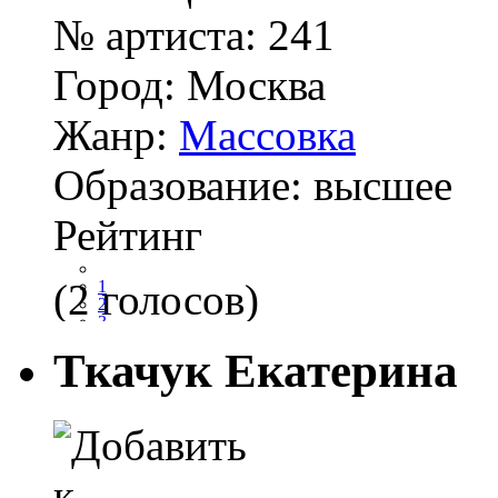
№ артиста:
241
Город:
Москва
Жанр:
Массовка
Образование:
высшее
Рейтинг
(2 голосов)
1
2
3
4
Ткачук Екатерина
5