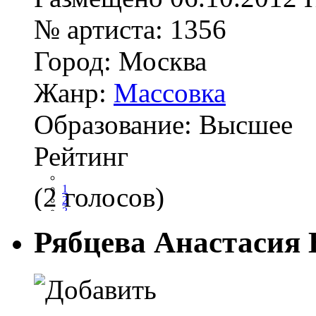
№ артиста:
1356
Город:
Москва
Жанр:
Массовка
Образование:
Высшее
Рейтинг
(2 голосов)
1
2
3
4
Рябцева Анастасия
5