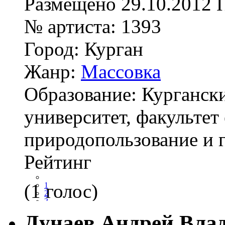
Размещено
29.10.2012
№ артиста:
1393
Город:
Курган
Жанр:
Массовка
Образование:
Курганск
университет, факультет
природопользование и г
Рейтинг
(1 голос)
1
2
3
4
Дунаев Андрей Вла
5