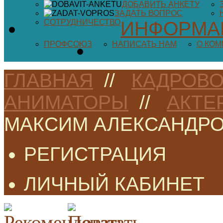
ДОБАВИТЬ АНКЕТУ
ЗАДАТЬ ВОПРОС
СОТРУДНИЧЕСТВО
ИНФОРМА
ПРОФСОЮЗ
НАПИСАТЬ НАМ
О КО
ГЛАВНАЯ
//
КАДРОВО
АНИМАТОРЫ
//
АКТЕ
МАКСИМ АЛЕКСАНДР
РЕГИСТРАЦИЯ
ЛИЧНЫЙ КАБИНЕТ