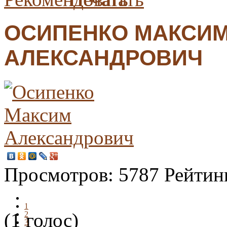
ОСИПЕНКО МАКСИ
АЛЕКСАНДРОВИЧ
Просмотров:
5787
Рейтин
1
(1 голос)
2
3